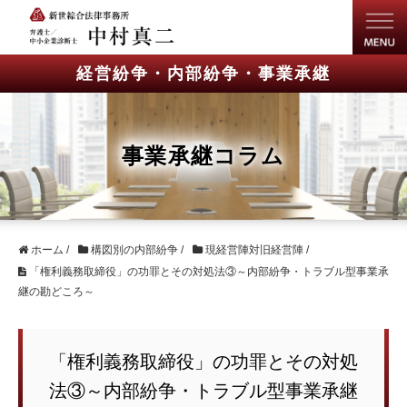
経営紛争・内部紛争・事業承継
事業承継コラム
ホーム
/
構図別の内部紛争
/
現経営陣対旧経営陣
/
「権利義務取締役」の功罪とその対処法③～内部紛争・トラブル型事業承
継の勘どころ～
「権利義務取締役」の功罪とその対処
法③～内部紛争・トラブル型事業承継