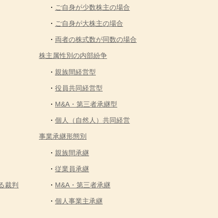
ご自身が少数株主の場合
ご自身が大株主の場合
両者の株式数が同数の場合
株主属性別の内部紛争
親族間経営型
役員共同経営型
M&A・第三者承継型
個人（自然人）共同経営
事業承継形態別
親族間承継
従業員承継
る裁判
M&A・第三者承継
個人事業主承継