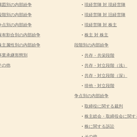
構図別の内部紛争
現経営陣 対 現経営陣
段階別の内部紛争
現経営陣 対 旧経営陣
争点別の内部紛争
現経営陣 対 株主
保有割合別の内部紛争
株主 対 株主
株主属性別の内部紛争
段階別の内部紛争
事業承継形態別
共存・共栄段階
その他
共存・対立段階（浅）
共存・対立段階（深）
排他・対立段階
争点別の内部紛争
取締役に関する裁判
株主総会・取締役会に関す
株に関する訴訟
その他