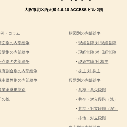
大阪市北区西天満 4-6-18 ACCESS ビル 2階
事例・コラム
構図別の内部紛争
構図別の内部紛争
現経営陣 対 現経営陣
段階別の内部紛争
現経営陣 対 旧経営陣
争点別の内部紛争
現経営陣 対 株主
保有割合別の内部紛争
株主 対 株主
株主属性別の内部紛争
段階別の内部紛争
事業承継形態別
共存・共栄段階
その他
共存・対立段階（浅）
共存・対立段階（深）
排他・対立段階