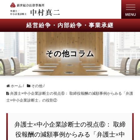
経営紛争・内部紛争・事業承継
その他コラム
ホーム
/
その他
/
弁護士×中小企業診断士の視点⑥： 取締役報酬の減額事例からみる「弁護
士×中小企業診断士」の役割②
弁護士×中小企業診断士の視点⑥： 取締
役報酬の減額事例からみる「弁護士×中