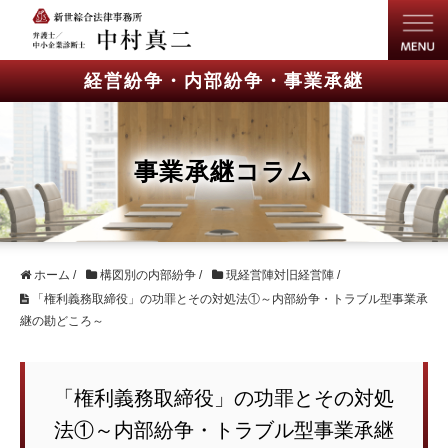
経営紛争・内部紛争・事業承継
事業承継コラム
ホーム
/
構図別の内部紛争
/
現経営陣対旧経営陣
/
「権利義務取締役」の功罪とその対処法①～内部紛争・トラブル型事業承
継の勘どころ～
「権利義務取締役」の功罪とその対処
法①～内部紛争・トラブル型事業承継