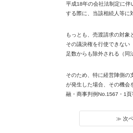
平成18年の会社法制定に
する際に、当該相続人等に
もっとも、売渡請求の対象
その議決権を行使できない（
足数からも除外される（同法
そのため、特に経営陣側の
が発生した場合、その機会
融・商事判例No.1567・1
次