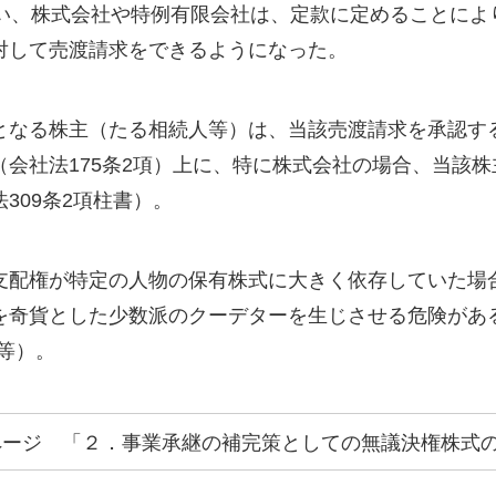
伴い、株式会社や特例有限会社は、定款に定めることによ
対して売渡請求をできるようになった。
となる株主（たる相続人等）は、当該売渡請求を承認す
会社法175条2項）上に、特に株式会社の場合、当該
309条2項柱書）。
支配権が特定の人物の保有株式に大きく依存していた場
を奇貨とした少数派のクーデターを生じさせる危険があ
頁等）。
ページ 「２．事業承継の補完策としての無議決権株式