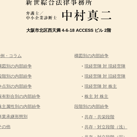
大阪市北区西天満 4-6-18 ACCESS ビル 2階
事例・コラム
構図別の内部紛争
構図別の内部紛争
現経営陣 対 現経営陣
段階別の内部紛争
現経営陣 対 旧経営陣
争点別の内部紛争
現経営陣 対 株主
保有割合別の内部紛争
株主 対 株主
株主属性別の内部紛争
段階別の内部紛争
事業承継形態別
共存・共栄段階
その他
共存・対立段階（浅）
共存・対立段階（深）