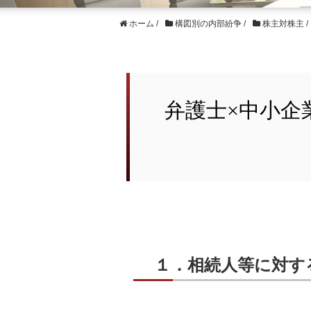
ホーム
/
構図別の内部紛争
/
株主対株主
/
弁護士×中小企
１．相続人等に対す