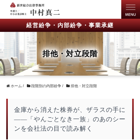
経営紛争・内部紛争・事業承継
排他・対立段階
ホーム
/
段階別の内部紛争
/
排他・対立段階
金庫から消えた株券が、ザラスの手に
――「やんごとなき一族」のあのシー
ンを会社法の目で読み解く